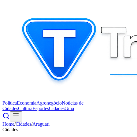
Política
Economia
Agronegócio
Notícias de
Cidades
Cultura
Esportes
Cidades
Guia
Home
/
Cidades
/
Araguari
Cidades