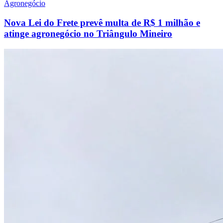
Agronegócio
Nova Lei do Frete prevê multa de R$ 1 milhão e
atinge agronegócio no Triângulo Mineiro