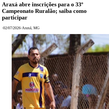
Araxá abre inscrições para o 33º
Campeonato Ruralão; saiba como
participar
·
02/07/2026
·
Araxá
, MG