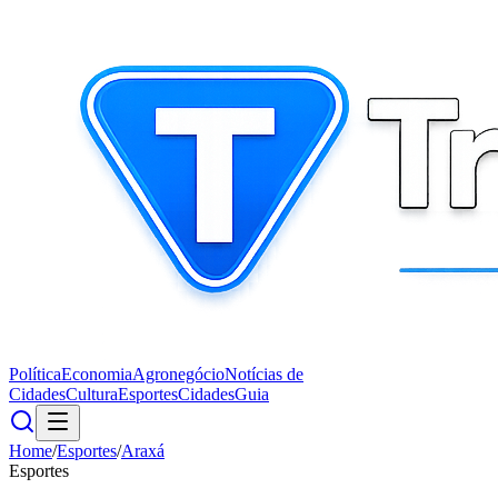
Política
Economia
Agronegócio
Notícias de
Cidades
Cultura
Esportes
Cidades
Guia
Home
/
Esportes
/
Araxá
Esportes