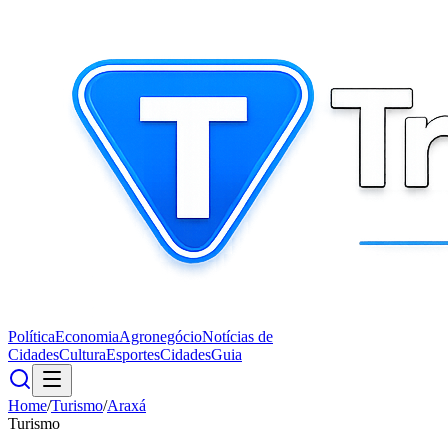
Política
Economia
Agronegócio
Notícias de
Cidades
Cultura
Esportes
Cidades
Guia
Home
/
Turismo
/
Araxá
Turismo