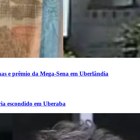
nas e prêmio da Mega-Sena em Uberlândia
aria escondido em Uberaba