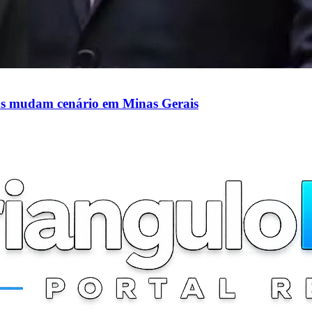
nças mudam cenário em Minas Gerais