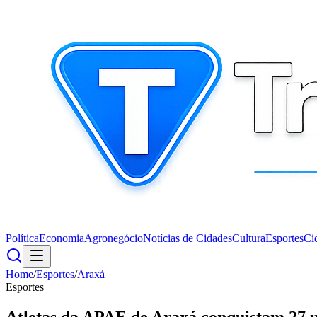
Política
Economia
Agronegócio
Notícias de Cidades
Cultura
Esportes
Ci
Home
/
Esportes
/
Araxá
Esportes
Atletas da APAE de Araxá conquistam 27 