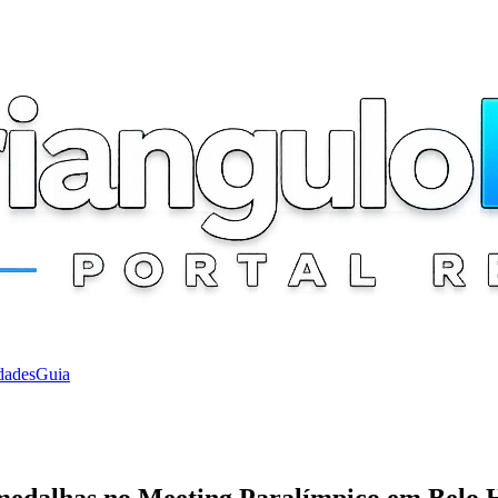
dades
Guia
medalhas no Meeting Paralímpico em Belo 