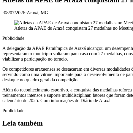
·
08/07/2026
·
Araxá
, MG
Atletas da APAE de Araxá conquistam 27 medalhas no Meetin
Publicidade
A delegação da APAE Paralímpica de Araxá alcançou um desempenho hi
representaram o município voltaram para casa com 27 medalhas, conso
viabilizar a participação no torneio.
Os competidores araxaenses se destacaram em diversas modalidades do p
servindo como uma vitrine importante para o desenvolvimento de parat
destaque no quadro geral da competição.
Além do reconhecimento esportivo, a conquista das medalhas reforça a
treinamentos intensos e suporte multidisciplinar, fatores que foram d
calendário de 2025. Com informações de Diário de Araxá.
Publicidade
Leia também