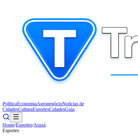
Política
Economia
Agronegócio
Notícias de
Cidades
Cultura
Esportes
Cidades
Guia
Home
/
Esportes
/
Araxá
Esportes