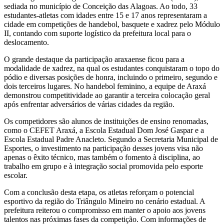
sediada no município de Conceição das Alagoas. Ao todo, 33
estudantes-atletas com idades entre 15 e 17 anos representaram a
cidade em competições de handebol, basquete e xadrez pelo Módulo
II, contando com suporte logístico da prefeitura local para o
deslocamento.
O grande destaque da participação araxaense ficou para a
modalidade de xadrez, na qual os estudantes conquistaram o topo do
pódio e diversas posições de honra, incluindo o primeiro, segundo e
dois terceiros lugares. No handebol feminino, a equipe de Araxá
demonstrou competitividade ao garantir a terceira colocação geral
após enfrentar adversários de várias cidades da região.
Os competidores são alunos de instituições de ensino renomadas,
como o CEFET Araxá, a Escola Estadual Dom José Gaspar e a
Escola Estadual Padre Anacleto. Segundo a Secretaria Municipal de
Esportes, o investimento na participação desses jovens visa não
apenas o êxito técnico, mas também o fomento à disciplina, ao
trabalho em grupo e à integração social promovida pelo esporte
escolar.
Com a conclusão desta etapa, os atletas reforçam o potencial
esportivo da região do Triângulo Mineiro no cenário estadual. A
prefeitura reiterou o compromisso em manter o apoio aos jovens
talentos nas próximas fases da competição. Com informações de