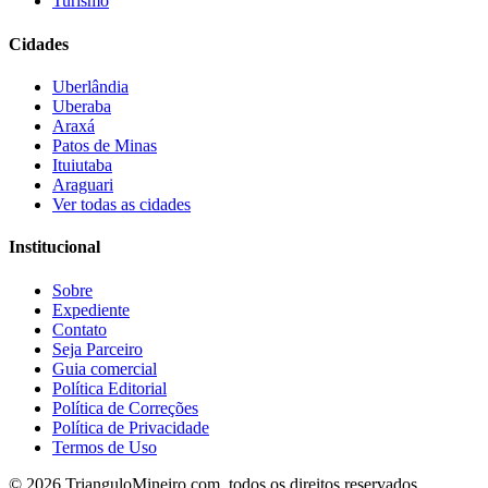
Turismo
Cidades
Uberlândia
Uberaba
Araxá
Patos de Minas
Ituiutaba
Araguari
Ver todas as cidades
Institucional
Sobre
Expediente
Contato
Seja Parceiro
Guia comercial
Política Editorial
Política de Correções
Política de Privacidade
Termos de Uso
©
2026
TrianguloMineiro.com, todos os direitos reservados.