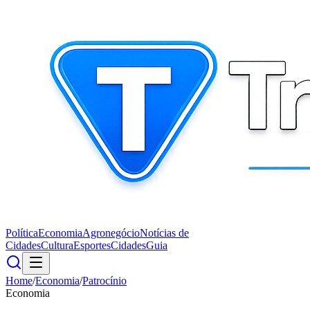
Política
Economia
Agronegócio
Notícias de
Cidades
Cultura
Esportes
Cidades
Guia
Home
/
Economia
/
Patrocínio
Economia