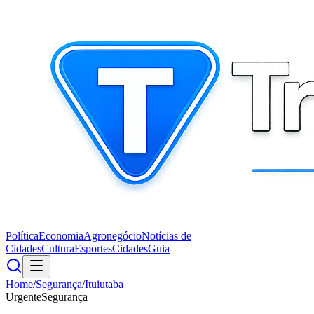
Política
Economia
Agronegócio
Notícias de
Cidades
Cultura
Esportes
Cidades
Guia
Home
/
Segurança
/
Ituiutaba
Urgente
Segurança