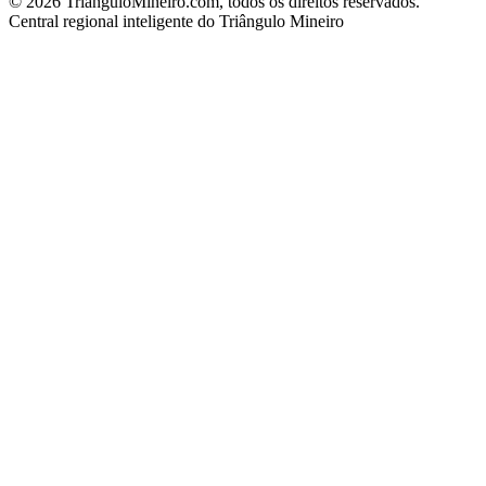
©
2026
TrianguloMineiro.com, todos os direitos reservados.
Central regional inteligente do Triângulo Mineiro