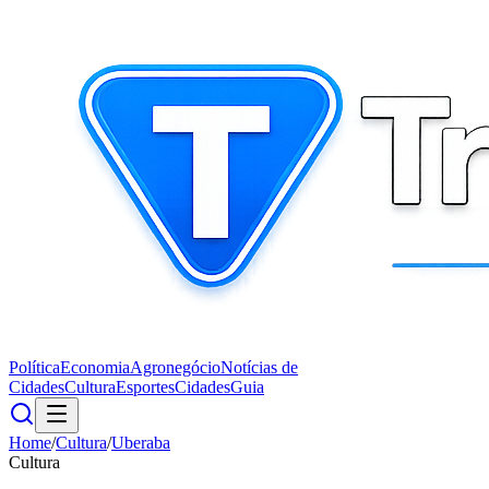
Política
Economia
Agronegócio
Notícias de
Cidades
Cultura
Esportes
Cidades
Guia
Home
/
Cultura
/
Uberaba
Cultura