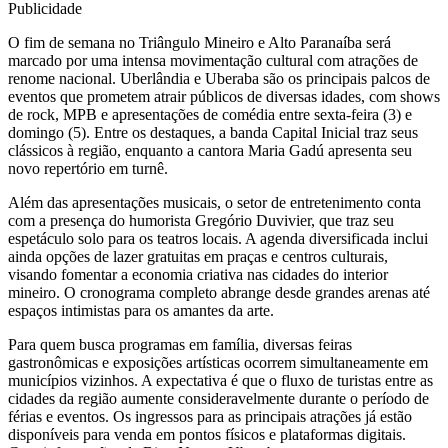
Publicidade
O fim de semana no Triângulo Mineiro e Alto Paranaíba será
marcado por uma intensa movimentação cultural com atrações de
renome nacional. Uberlândia e Uberaba são os principais palcos de
eventos que prometem atrair públicos de diversas idades, com shows
de rock, MPB e apresentações de comédia entre sexta-feira (3) e
domingo (5). Entre os destaques, a banda Capital Inicial traz seus
clássicos à região, enquanto a cantora Maria Gadú apresenta seu
novo repertório em turnê.
Além das apresentações musicais, o setor de entretenimento conta
com a presença do humorista Gregório Duvivier, que traz seu
espetáculo solo para os teatros locais. A agenda diversificada inclui
ainda opções de lazer gratuitas em praças e centros culturais,
visando fomentar a economia criativa nas cidades do interior
mineiro. O cronograma completo abrange desde grandes arenas até
espaços intimistas para os amantes da arte.
Para quem busca programas em família, diversas feiras
gastronômicas e exposições artísticas ocorrem simultaneamente em
municípios vizinhos. A expectativa é que o fluxo de turistas entre as
cidades da região aumente consideravelmente durante o período de
férias e eventos. Os ingressos para as principais atrações já estão
disponíveis para venda em pontos físicos e plataformas digitais.