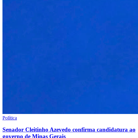
Política
Senador Cleitinho Azevedo confirma candidatura ao
governo de Minas Gerais