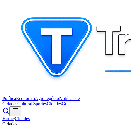
Política
Economia
Agronegócio
Notícias de
Cidades
Cultura
Esportes
Cidades
Guia
Home
/
Cidades
Cidades