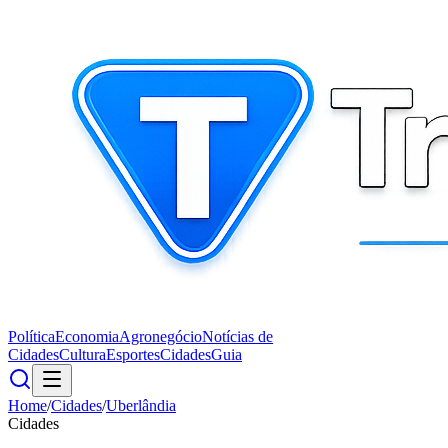
Política
Economia
Agronegócio
Notícias de
Cidades
Cultura
Esportes
Cidades
Guia
Home
/
Cidades
/
Uberlândia
Cidades