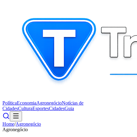
Política
Economia
Agronegócio
Notícias de
Cidades
Cultura
Esportes
Cidades
Guia
Home
/
Agronegócio
Agronegócio