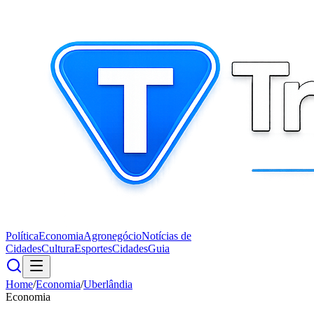
Política
Economia
Agronegócio
Notícias de
Cidades
Cultura
Esportes
Cidades
Guia
Home
/
Economia
/
Uberlândia
Economia