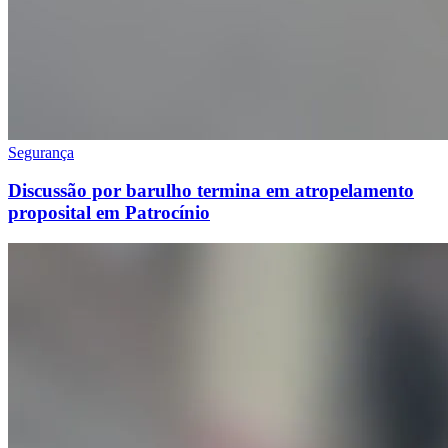
Segurança
Discussão por barulho termina em atropelamento
proposital em Patrocínio