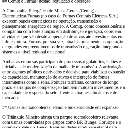
## Cemig e Furnas: gestão, regulação e operação
A Companhia Energética de Minas Gerais (Cemig) e a
Eletronuclear/Furnas (no caso de Furnas Centrais Elétricas S.A.)
exercem papeis estratégicos na operação, transmissão e
planejamento energético da região. A Cemig, como concessionária e
companhia com forte atuação em distribuição e geração, coordena
atividades que vão desde a operação de ativos até investimentos em
infraestrutura. Furnas, por sua vez, atua historicamente na operação
de grandes empreendimentos de transmissão e geração, integrando
sistemas a nível regional e nacional.
Ambas as empresas participam de processos regulatórios, leilões e
iniciativas de modernização da malha de transmissão. A articulação
entre agentes públicos e privados é decisiva para viabilizar expansão
de capacidade, manutenção de ativos e integração de fontes
intermitentes como a solar. Políticas tarifárias, contratos de longo
prazo e arranjos de compensação também moldam investimentos e a
capacidade de resposta do setor frente a choques climáticos e de
mercado.
## Usinas sucroalcooleiras: etanol e bioeletricidade em expansão
O Triângulo Mineiro abriga um parque sucroalcooleiro relevante,
com usinas controladas por grupos como BP, Bunge, Coruripe e o
complexo Vale do Tijuco. Essas unidades produzem etanol para