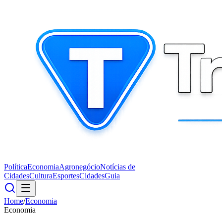
Política
Economia
Agronegócio
Notícias de
Cidades
Cultura
Esportes
Cidades
Guia
Home
/
Economia
Economia