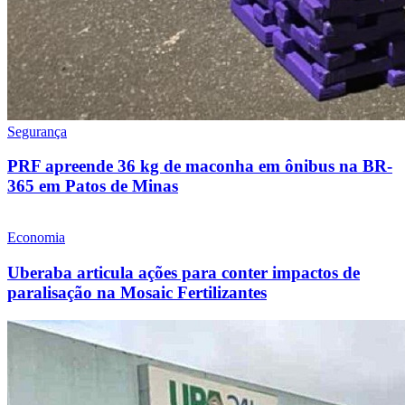
Segurança
PRF apreende 36 kg de maconha em ônibus na BR-
365 em Patos de Minas
Economia
Uberaba articula ações para conter impactos de
paralisação na Mosaic Fertilizantes