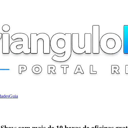
dades
Guia
Show com mais de 10 horas de oficinas grat