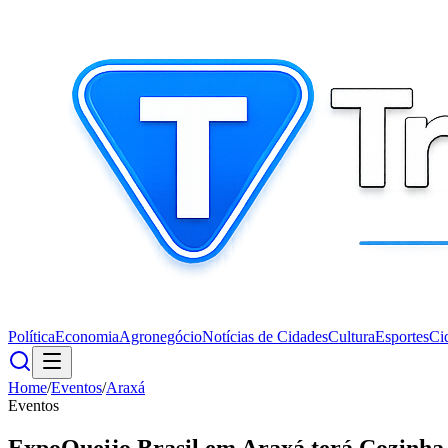
Política
Economia
Agronegócio
Notícias de Cidades
Cultura
Esportes
Ci
Home
/
Eventos
/
Araxá
Eventos
ExpoQueijo Brasil em Araxá terá Cozinha 