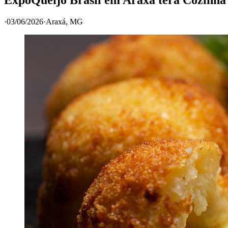
·
03/06/2026
·
Araxá
, MG