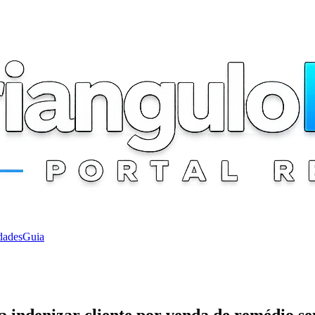
dades
Guia
 indenizar cliente por venda de remédio se