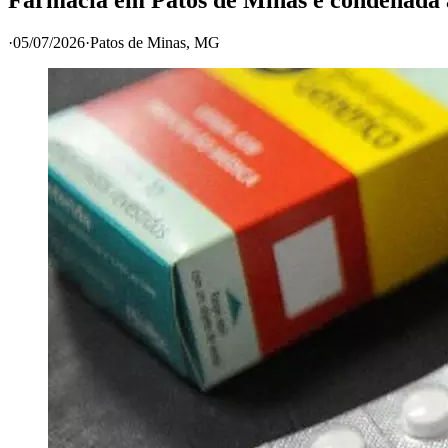
·
05/07/2026
·
Patos de Minas
, MG