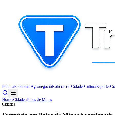
Política
Economia
Agronegócio
Notícias de Cidades
Cultura
Esportes
Ci
Home
/
Cidades
/
Patos de Minas
Cidades
Farmácia em Patos de Minas é condenada a