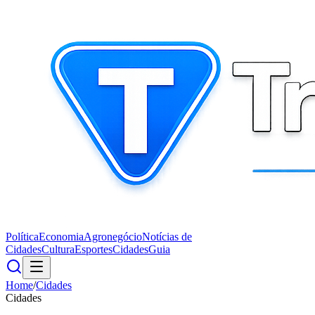
Política
Economia
Agronegócio
Notícias de
Cidades
Cultura
Esportes
Cidades
Guia
Home
/
Cidades
Cidades