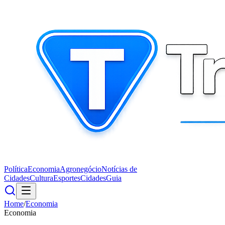
Política
Economia
Agronegócio
Notícias de
Cidades
Cultura
Esportes
Cidades
Guia
Home
/
Economia
Economia