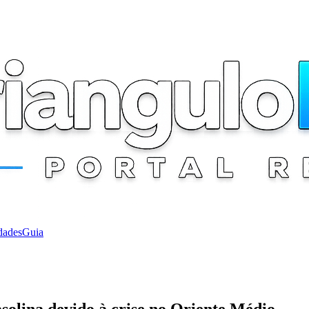
dades
Guia
solina devido à crise no Oriente Médio