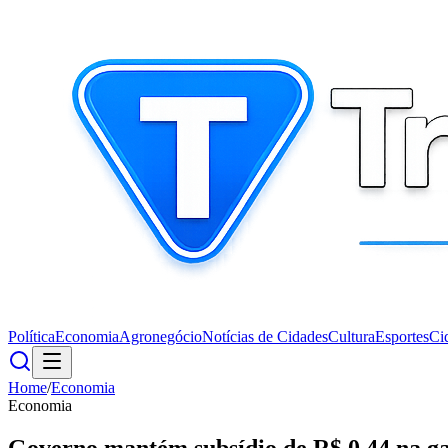
Política
Economia
Agronegócio
Notícias de Cidades
Cultura
Esportes
Ci
Home
/
Economia
Economia
Governo mantém subsídio de R$ 0,44 na ga