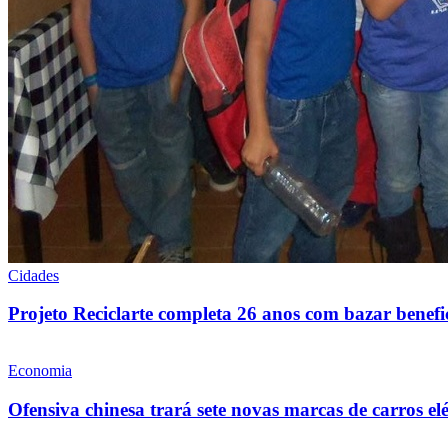
Cidades
Projeto Reciclarte completa 26 anos com bazar benef
Economia
Ofensiva chinesa trará sete novas marcas de carros elé