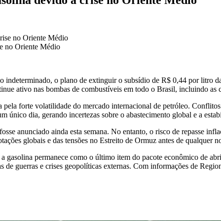
se no Oriente Médio
ndeterminado, o plano de extinguir o subsídio de R$ 0,44 por litro da 
inue ativo nas bombas de combustíveis em todo o Brasil, incluindo as 
pela forte volatilidade do mercado internacional de petróleo. Conflito
um único dia, gerando incertezas sobre o abastecimento global e a estab
 fosse anunciado ainda esta semana. No entanto, o risco de repasse infl
ações globais e das tensões no Estreito de Ormuz antes de qualquer nov
, a gasolina permanece como o último item do pacote econômico de abril
as de guerras e crises geopolíticas externas. Com informações de Regio