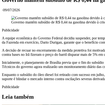
·
09/07/2026
Governo mantém subsídio de R$ 0,44 na gasolina devido à cri
Publicidade
A equipe econômica do Governo Federal decidiu suspender, por tempo i
da Fazenda em exercício, Dario Durigan, garante que o benefício cont
A decisão de recuar no encerramento da medida protetiva foi motivada 
contra bases no Irã fizeram o preço do barril disparar mais de 5% em 
Inicialmente, o planejamento de Brasília previa que o fim do subsídio
Técnicos do governo agora realizarão um monitoramento diário das cot
Enquanto o subsídio do óleo diesel foi retirado com sucesso em julho
suporte é blindar o mercado interno contra oscilações severas derivad
Publicidade
Leia também