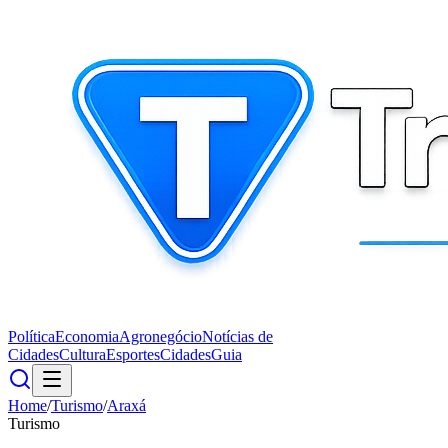
Política
Economia
Agronegócio
Notícias de
Cidades
Cultura
Esportes
Cidades
Guia
Home
/
Turismo
/
Araxá
Turismo