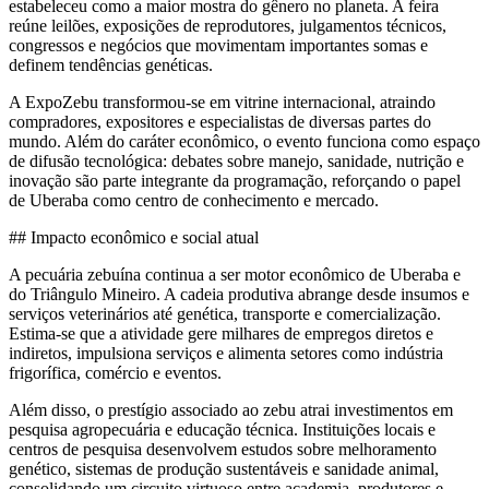
estabeleceu como a maior mostra do gênero no planeta. A feira
reúne leilões, exposições de reprodutores, julgamentos técnicos,
congressos e negócios que movimentam importantes somas e
definem tendências genéticas.
A ExpoZebu transformou-se em vitrine internacional, atraindo
compradores, expositores e especialistas de diversas partes do
mundo. Além do caráter econômico, o evento funciona como espaço
de difusão tecnológica: debates sobre manejo, sanidade, nutrição e
inovação são parte integrante da programação, reforçando o papel
de Uberaba como centro de conhecimento e mercado.
## Impacto econômico e social atual
A pecuária zebuína continua a ser motor econômico de Uberaba e
do Triângulo Mineiro. A cadeia produtiva abrange desde insumos e
serviços veterinários até genética, transporte e comercialização.
Estima-se que a atividade gere milhares de empregos diretos e
indiretos, impulsiona serviços e alimenta setores como indústria
frigorífica, comércio e eventos.
Além disso, o prestígio associado ao zebu atrai investimentos em
pesquisa agropecuária e educação técnica. Instituições locais e
centros de pesquisa desenvolvem estudos sobre melhoramento
genético, sistemas de produção sustentáveis e sanidade animal,
consolidando um circuito virtuoso entre academia, produtores e