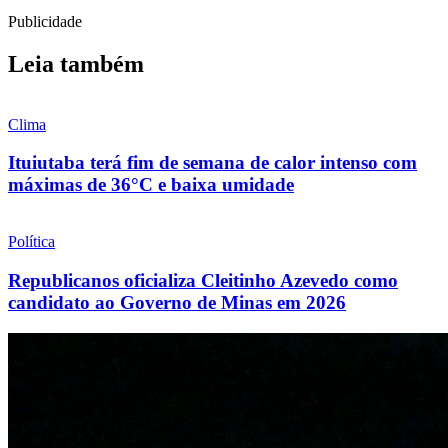
Publicidade
Leia também
Clima
Ituiutaba terá fim de semana de calor intenso com
máximas de 36°C e baixa umidade
Política
Republicanos oficializa Cleitinho Azevedo como
candidato ao Governo de Minas em 2026