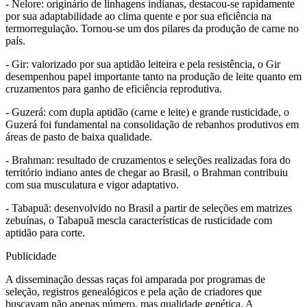
- Nelore: originário de linhagens indianas, destacou-se rapidamente
por sua adaptabilidade ao clima quente e por sua eficiência na
termorregulação. Tornou-se um dos pilares da produção de carne no
país.
- Gir: valorizado por sua aptidão leiteira e pela resistência, o Gir
desempenhou papel importante tanto na produção de leite quanto em
cruzamentos para ganho de eficiência reprodutiva.
- Guzerá: com dupla aptidão (carne e leite) e grande rusticidade, o
Guzerá foi fundamental na consolidação de rebanhos produtivos em
áreas de pasto de baixa qualidade.
- Brahman: resultado de cruzamentos e seleções realizadas fora do
território indiano antes de chegar ao Brasil, o Brahman contribuiu
com sua musculatura e vigor adaptativo.
- Tabapuã: desenvolvido no Brasil a partir de seleções em matrizes
zebuínas, o Tabapuã mescla características de rusticidade com
aptidão para corte.
Publicidade
A disseminação dessas raças foi amparada por programas de
seleção, registros genealógicos e pela ação de criadores que
buscavam não apenas número, mas qualidade genética. A