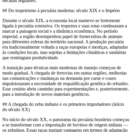
décadas seguintes.
## Do tropeirismo à pecuária moderna: século XIX e o Império
Durante o século XIX, a economia local manteve-se fortemente
ligada à pecuária extensiva. Os tropeiros e suas rotas continuaram a
marcar a paisagem social e a dinâmica econômica. No período
imperial, a região desempenhou papel de fornecedora de animais
para diferentes esferas do território nacional. A produção pecuária
era tradicionalmente voltada a raças europeias e mestiças, adaptadas
às condições locais, mas sujeitas a limitações climáticas e sanitárias
que restringiam produtividade.
A transição para técnicas mais modernas de manejo começou de
modo gradual. A chegada de ferrovias em outras regiões, melhorias
nas comunicações e mudanças na demanda por carne e couro
impulsionaram a necessidade de requalificação genética do rebanho.
Esse cenário abriu caminho para experimentações e, posteriormente,
para a introdução de novos materiais genéticos.
## A chegada do zebu indiano e os primeiros importadores (início
do século XX)
No início do século XX, o panorama da pecuária brasileira começou
a se transformar com a importação de bovinos de origem indiana —
os zebuínos. Essas raças traziam vantagens em termos de adaptação