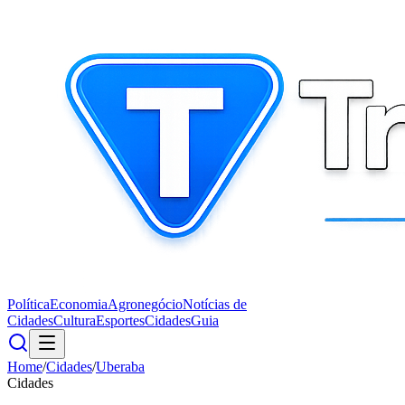
Política
Economia
Agronegócio
Notícias de
Cidades
Cultura
Esportes
Cidades
Guia
Home
/
Cidades
/
Uberaba
Cidades