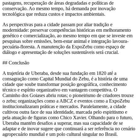
pastagens, recuperação de áreas degradadas e políticas de
conservação. Ao mesmo tempo, há demanda por inovação
tecnológica que reduza custos e impactos ambientais.
As perspectivas para a cidade passam por aliar tradição e
modernidade: preservar competências históricas em melhoramento
genético e comercialização, ao mesmo tempo em que se investe em
pesquisas sobre emissões, bem-estar animal e integração lavoura-
pecuária-floresta. A manutenção da ExpoZebu como espaço de
diálogo e apresentação de soluções sustentáveis será crucial.
## Conclusão
A trajetória de Uberaba, desde sua fundação em 1820 até a
consagração como Capital Mundial do Zebu, é a história de uma
cidade que soube transformar posição geográfica, conhecimento
técnico e espírito organizativo em vantagem competitiva. O
Caminho dos Goiases abriu rotas; o pioneirismo de criadores trouxe
o zebu; organizações como a ABCZ e eventos como a ExpoZebu
institucionalizaram práticas e mercados. Paralelamente, a cidade
cultivou outra face de sua identidade, marcada pelo espiritismo e
pela atuação de figuras como Chico Xavier. Olhando para o futuro,
Uberaba mantém desafios a superar, mas sua capacidade de se
adaptar e de inovar sugere que continuará a ser referência no cenário
agropecuário mundial e um polo cultural singular no Brasil.