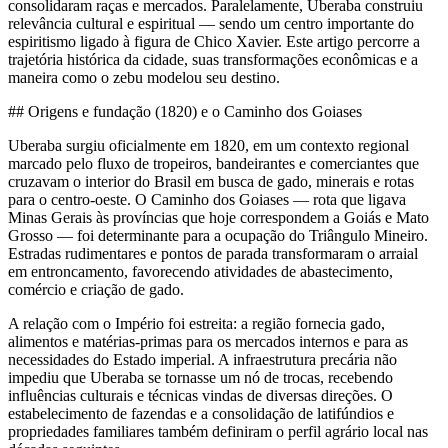
consolidaram raças e mercados. Paralelamente, Uberaba construiu
relevância cultural e espiritual — sendo um centro importante do
espiritismo ligado à figura de Chico Xavier. Este artigo percorre a
trajetória histórica da cidade, suas transformações econômicas e a
maneira como o zebu modelou seu destino.
## Origens e fundação (1820) e o Caminho dos Goiases
Uberaba surgiu oficialmente em 1820, em um contexto regional
marcado pelo fluxo de tropeiros, bandeirantes e comerciantes que
cruzavam o interior do Brasil em busca de gado, minerais e rotas
para o centro-oeste. O Caminho dos Goiases — rota que ligava
Minas Gerais às províncias que hoje correspondem a Goiás e Mato
Grosso — foi determinante para a ocupação do Triângulo Mineiro.
Estradas rudimentares e pontos de parada transformaram o arraial
em entroncamento, favorecendo atividades de abastecimento,
comércio e criação de gado.
A relação com o Império foi estreita: a região fornecia gado,
alimentos e matérias-primas para os mercados internos e para as
necessidades do Estado imperial. A infraestrutura precária não
impediu que Uberaba se tornasse um nó de trocas, recebendo
influências culturais e técnicas vindas de diversas direções. O
estabelecimento de fazendas e a consolidação de latifúndios e
propriedades familiares também definiram o perfil agrário local nas