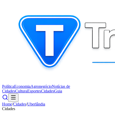
Política
Economia
Agronegócio
Notícias de
Cidades
Cultura
Esportes
Cidades
Guia
Home
/
Cidades
/
Uberlândia
Cidades