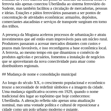
ferrovia não apenas conectou Uberlândia ao sistema ferroviário do
Sudeste, mas também facilitou a circulação de mercadorias, pessoas
e ideias. Estações e pátios ferroviários passaram a ser pontos de
concentração de atividades econômicas: armazéns, depósitos,
comerciantes atacadistas e serviços de transporte surgiram em torno
dos trilhos.
A presença da Mogiana acelerou processos de urbanização e atraiu
investimentos que até então eram improváveis para um núcleo rural.
Produtores passaram a acessar mercados distantes com custos e
prazos mais favoráveis, e isso reconfigurou a base econômica local.
A ferrovia, ao mesmo tempo em que dinamizou o comércio de
produtos agrícolas e pecuários, fomentou a instalação de negócios
que se aproveitaram da nova conectividade para atuar como
distribuidores regionais.
## Mudança de nome e consolidação municipal
Ao longo do século XX, o crescimento populacional e econômico
trouxe a necessidade de redefinir símbolos e a imagem da cidade.
Uma mudança significativa ocorreu em 1929, quando o nome
tradicional deu lugar ao topônimo que hoje conhecemos:
Uberlândia. A alteração refletiu não apenas uma atualização
nominal, mas uma vontade política e cultural de reposicionar a
cidade como um polo urbano moderno e pujante.