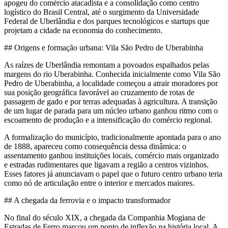
apogeu do comércio atacadista e a consolidação como centro
logístico do Brasil Central, até o surgimento da Universidade
Federal de Uberlândia e dos parques tecnológicos e startups que
projetam a cidade na economia do conhecimento.
## Origens e formação urbana: Vila São Pedro de Uberabinha
As raízes de Uberlândia remontam a povoados espalhados pelas
margens do rio Uberabinha. Conhecida inicialmente como Vila São
Pedro de Uberabinha, a localidade começou a atrair moradores por
sua posição geográfica favorável ao cruzamento de rotas de
passagem de gado e por terras adequadas à agricultura. A transição
de um lugar de parada para um núcleo urbano ganhou ritmo com o
escoamento de produção e a intensificação do comércio regional.
A formalização do município, tradicionalmente apontada para o ano
de 1888, apareceu como consequência dessa dinâmica: o
assentamento ganhou instituições locais, comércio mais organizado
e estradas rudimentares que ligavam a região a centros vizinhos.
Esses fatores já anunciavam o papel que o futuro centro urbano teria
como nó de articulação entre o interior e mercados maiores.
## A chegada da ferrovia e o impacto transformador
No final do século XIX, a chegada da Companhia Mogiana de
Estradas de Ferro marcou um ponto de inflexão na história local. A