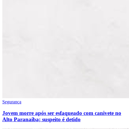
Segurança
Jovem morre após ser esfaqueado com canivete no
Alto Paranaíba; suspeito é detido