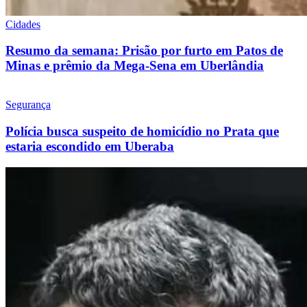
Cidades
Resumo da semana: Prisão por furto em Patos de
Minas e prêmio da Mega-Sena em Uberlândia
Segurança
Polícia busca suspeito de homicídio no Prata que
estaria escondido em Uberaba