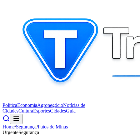
Política
Economia
Agronegócio
Notícias de
Cidades
Cultura
Esportes
Cidades
Guia
Home
/
Segurança
/
Patos de Minas
Urgente
Segurança