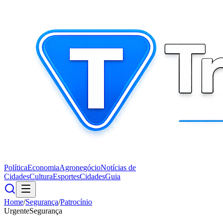
Política
Economia
Agronegócio
Notícias de
Cidades
Cultura
Esportes
Cidades
Guia
Home
/
Segurança
/
Patrocínio
Urgente
Segurança