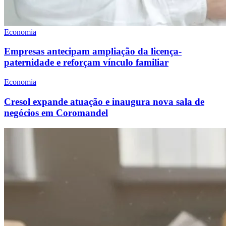
Economia
Empresas antecipam ampliação da licença-
paternidade e reforçam vínculo familiar
Economia
Cresol expande atuação e inaugura nova sala de
negócios em Coromandel