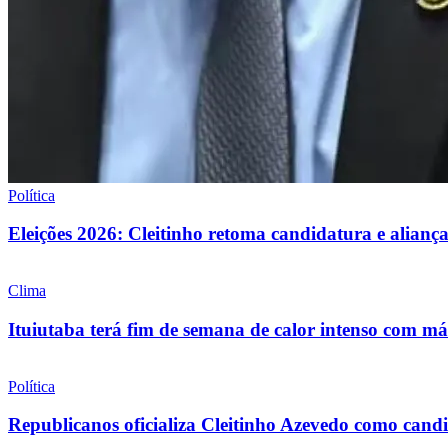
Política
Eleições 2026: Cleitinho retoma candidatura e alia
Clima
Ituiutaba terá fim de semana de calor intenso com 
Política
Republicanos oficializa Cleitinho Azevedo como can