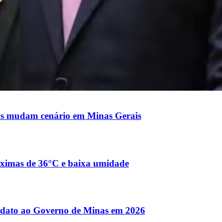
nças mudam cenário em Minas Gerais
máximas de 36°C e baixa umidade
didato ao Governo de Minas em 2026