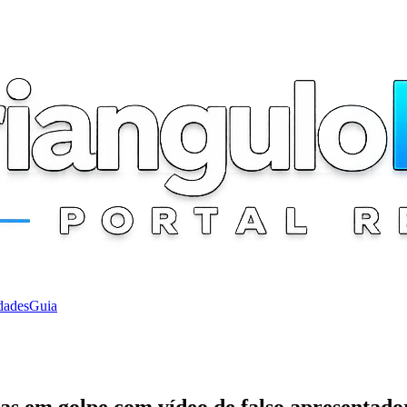
dades
Guia
as em golpe com vídeo de falso apresentado