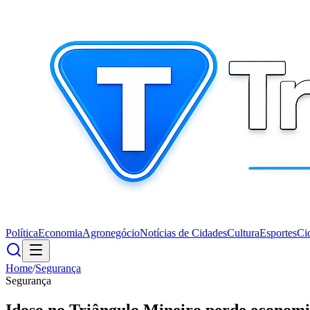
Política
Economia
Agronegócio
Notícias de Cidades
Cultura
Esportes
Ci
Home
/
Segurança
Segurança
Idoso no Triângulo Mineiro perde economi