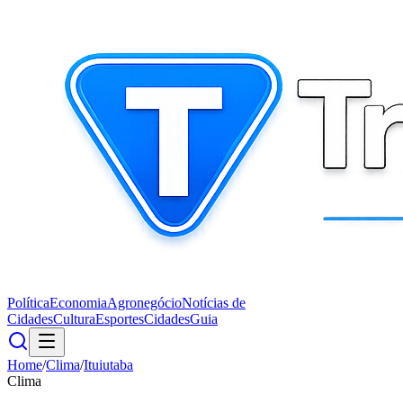
Política
Economia
Agronegócio
Notícias de
Cidades
Cultura
Esportes
Cidades
Guia
Home
/
Clima
/
Ituiutaba
Clima