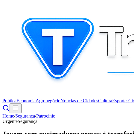
Política
Economia
Agronegócio
Notícias de Cidades
Cultura
Esportes
Ci
Home
/
Segurança
/
Patrocínio
Urgente
Segurança
Jovem com queimaduras graves é transferi