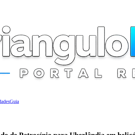
dades
Guia
do de Patrocínio para Uberlândia em helic