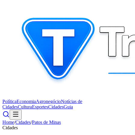
Política
Economia
Agronegócio
Notícias de
Cidades
Cultura
Esportes
Cidades
Guia
Home
/
Cidades
/
Patos de Minas
Cidades