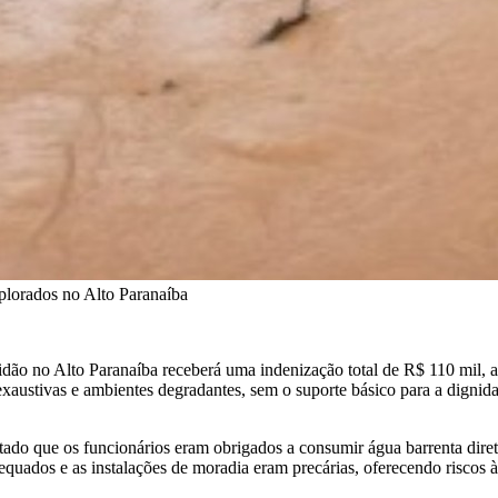
xplorados no Alto Paranaíba
idão no Alto Paranaíba receberá uma indenização total de R$ 110 mil,
exaustivas e ambientes degradantes, sem o suporte básico para a digni
statado que os funcionários eram obrigados a consumir água barrenta dir
quados e as instalações de moradia eram precárias, oferecendo riscos à