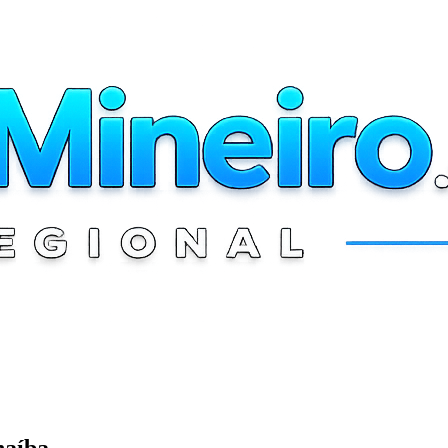
naíba