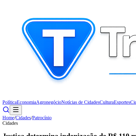
Política
Economia
Agronegócio
Notícias de Cidades
Cultura
Esportes
Ci
Home
/
Cidades
/
Patrocínio
Cidades
Justiça determina indenização de R$ 110 m