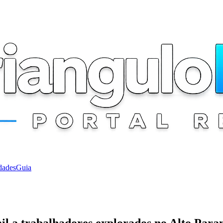
dades
Guia
il a trabalhadores explorados no Alto Para