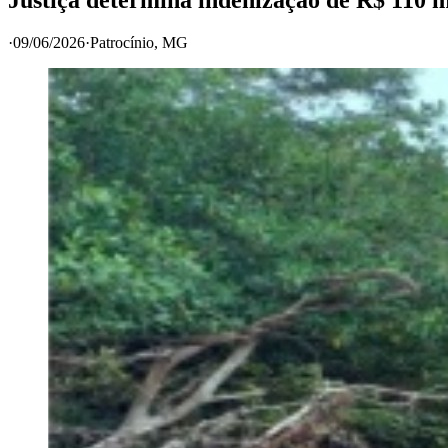
·
09/06/2026
·
Patrocínio
, MG