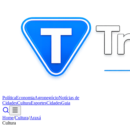
Política
Economia
Agronegócio
Notícias de
Cidades
Cultura
Esportes
Cidades
Guia
Home
/
Cultura
/
Araxá
Cultura