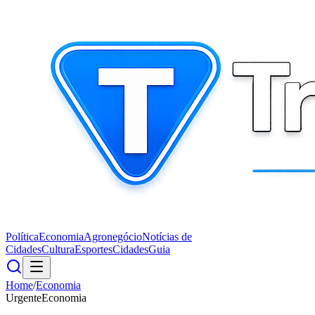
Política
Economia
Agronegócio
Notícias de
Cidades
Cultura
Esportes
Cidades
Guia
Home
/
Economia
Urgente
Economia