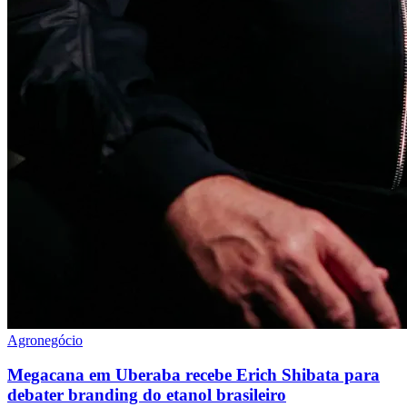
Agronegócio
Megacana em Uberaba recebe Erich Shibata para
debater branding do etanol brasileiro