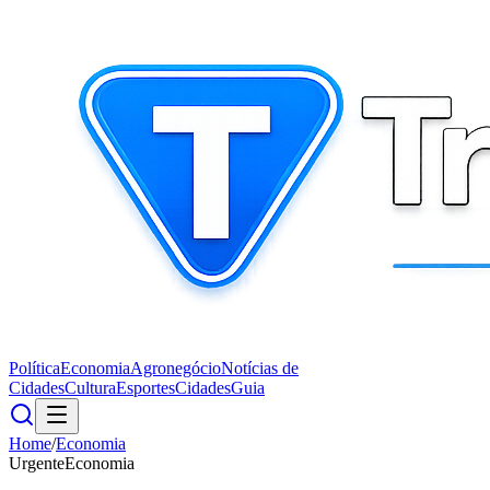
Política
Economia
Agronegócio
Notícias de
Cidades
Cultura
Esportes
Cidades
Guia
Home
/
Economia
Urgente
Economia