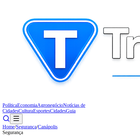
Política
Economia
Agronegócio
Notícias de
Cidades
Cultura
Esportes
Cidades
Guia
Home
/
Segurança
/
Canápolis
Segurança