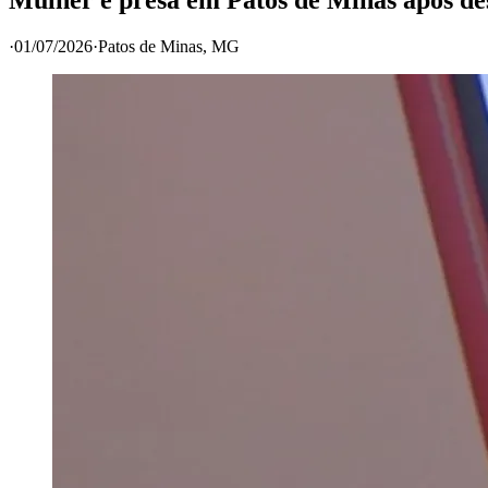
·
01/07/2026
·
Patos de Minas
, MG