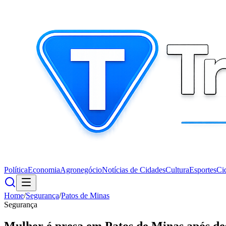
Política
Economia
Agronegócio
Notícias de Cidades
Cultura
Esportes
Ci
Home
/
Segurança
/
Patos de Minas
Segurança
Mulher é presa em Patos de Minas após de