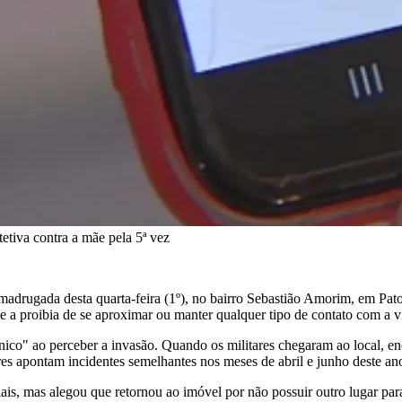
tiva contra a mãe pela 5ª vez
madrugada desta quarta-feira (1º), no bairro Sebastião Amorim, em Patos
 a proibia de se aproximar ou manter qualquer tipo de contato com a v
ico" ao perceber a invasão. Quando os militares chegaram ao local, enco
res apontam incidentes semelhantes nos meses de abril e junho deste an
ciais, mas alegou que retornou ao imóvel por não possuir outro lugar pa