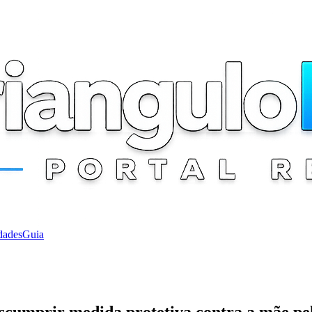
dades
Guia
scumprir medida protetiva contra a mãe pel