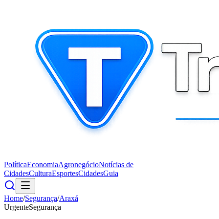
Política
Economia
Agronegócio
Notícias de
Cidades
Cultura
Esportes
Cidades
Guia
Home
/
Segurança
/
Araxá
Urgente
Segurança