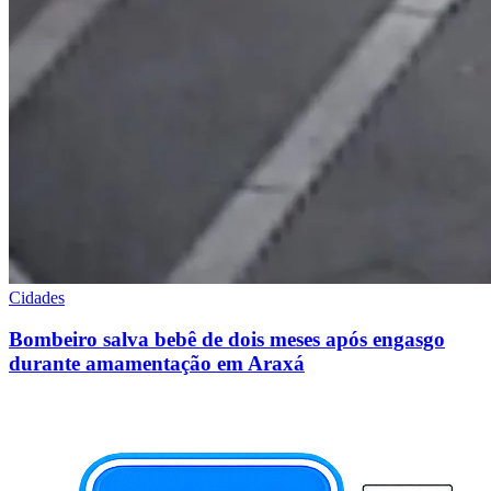
Cidades
Bombeiro salva bebê de dois meses após engasgo
durante amamentação em Araxá