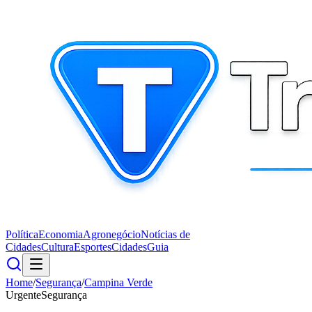
Política
Economia
Agronegócio
Notícias de
Cidades
Cultura
Esportes
Cidades
Guia
Home
/
Segurança
/
Campina Verde
Urgente
Segurança