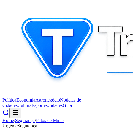
Política
Economia
Agronegócio
Notícias de
Cidades
Cultura
Esportes
Cidades
Guia
Home
/
Segurança
/
Patos de Minas
Urgente
Segurança