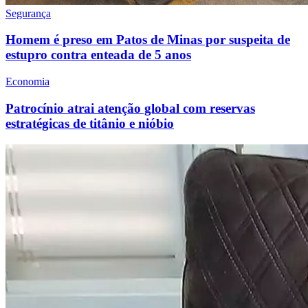
Segurança
Homem é preso em Patos de Minas por suspeita de
estupro contra enteada de 5 anos
Economia
Patrocínio atrai atenção global com reservas
estratégicas de titânio e nióbio