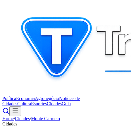
Política
Economia
Agronegócio
Notícias de
Cidades
Cultura
Esportes
Cidades
Guia
Home
/
Cidades
/
Monte Carmelo
Cidades