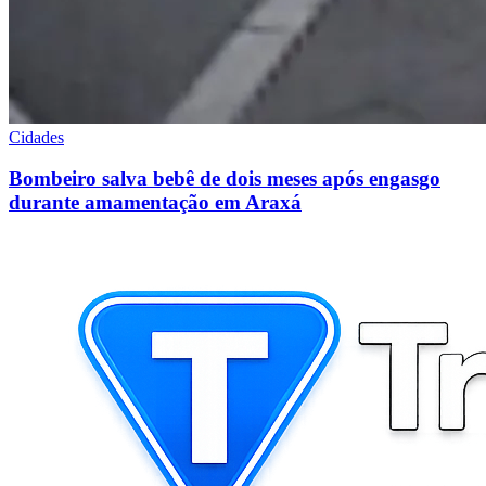
Cidades
Bombeiro salva bebê de dois meses após engasgo
durante amamentação em Araxá