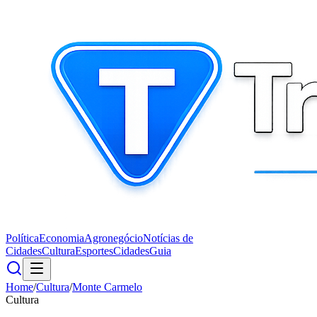
Política
Economia
Agronegócio
Notícias de
Cidades
Cultura
Esportes
Cidades
Guia
Home
/
Cultura
/
Monte Carmelo
Cultura