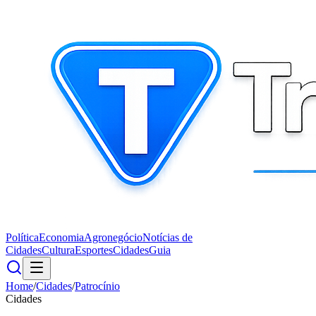
Política
Economia
Agronegócio
Notícias de
Cidades
Cultura
Esportes
Cidades
Guia
Home
/
Cidades
/
Patrocínio
Cidades