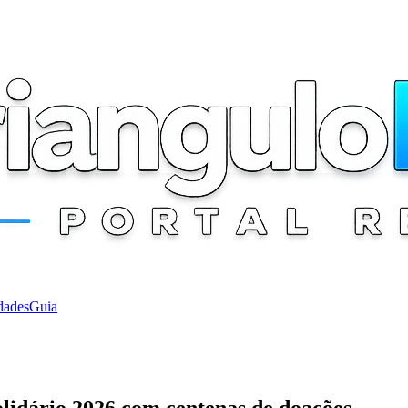
dades
Guia
lidário 2026 com centenas de doações