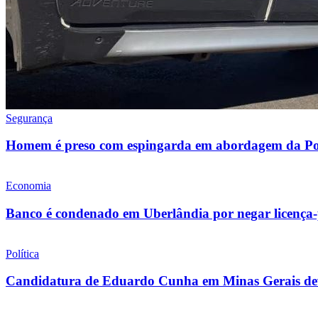
Segurança
Homem é preso com espingarda em abordagem da Polí
Economia
Banco é condenado em Uberlândia por negar licença-
Política
Candidatura de Eduardo Cunha em Minas Gerais deve 