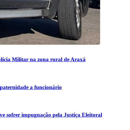
cia Militar na zona rural de Araxá
paternidade a funcionário
sofrer impugnação pela Justiça Eleitoral