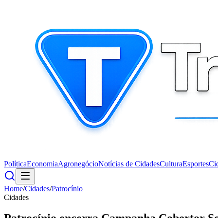
Política
Economia
Agronegócio
Notícias de Cidades
Cultura
Esportes
Ci
Home
/
Cidades
/
Patrocínio
Cidades
Patrocínio encerra Campanha Cobertor So