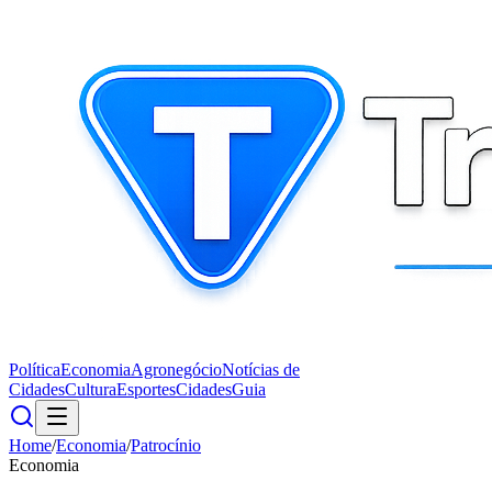
Política
Economia
Agronegócio
Notícias de
Cidades
Cultura
Esportes
Cidades
Guia
Home
/
Economia
/
Patrocínio
Economia