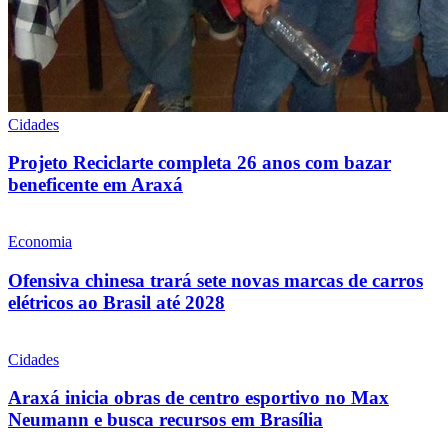
Cidades
Projeto Reciclarte completa 26 anos com bazar
beneficente em Araxá
Economia
Ofensiva chinesa trará sete novas marcas de carros
elétricos ao Brasil até 2028
Cidades
Araxá inicia obras de centro esportivo no Max
Neumann e busca recursos em Brasília