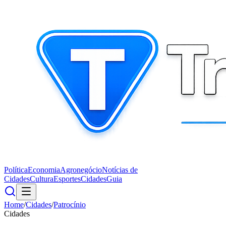
Política
Economia
Agronegócio
Notícias de
Cidades
Cultura
Esportes
Cidades
Guia
Home
/
Cidades
/
Patrocínio
Cidades