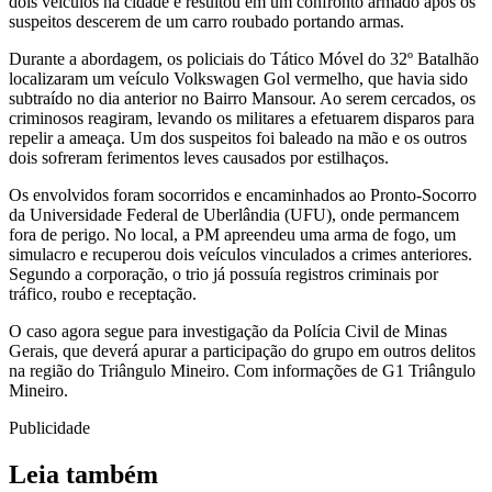
dois veículos na cidade e resultou em um confronto armado após os
suspeitos descerem de um carro roubado portando armas.
Durante a abordagem, os policiais do Tático Móvel do 32º Batalhão
localizaram um veículo Volkswagen Gol vermelho, que havia sido
subtraído no dia anterior no Bairro Mansour. Ao serem cercados, os
criminosos reagiram, levando os militares a efetuarem disparos para
repelir a ameaça. Um dos suspeitos foi baleado na mão e os outros
dois sofreram ferimentos leves causados por estilhaços.
Os envolvidos foram socorridos e encaminhados ao Pronto-Socorro
da Universidade Federal de Uberlândia (UFU), onde permancem
fora de perigo. No local, a PM apreendeu uma arma de fogo, um
simulacro e recuperou dois veículos vinculados a crimes anteriores.
Segundo a corporação, o trio já possuía registros criminais por
tráfico, roubo e receptação.
O caso agora segue para investigação da Polícia Civil de Minas
Gerais, que deverá apurar a participação do grupo em outros delitos
na região do Triângulo Mineiro. Com informações de G1 Triângulo
Mineiro.
Publicidade
Leia também