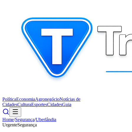
Política
Economia
Agronegócio
Notícias de
Cidades
Cultura
Esportes
Cidades
Guia
Home
/
Segurança
/
Uberlândia
Urgente
Segurança