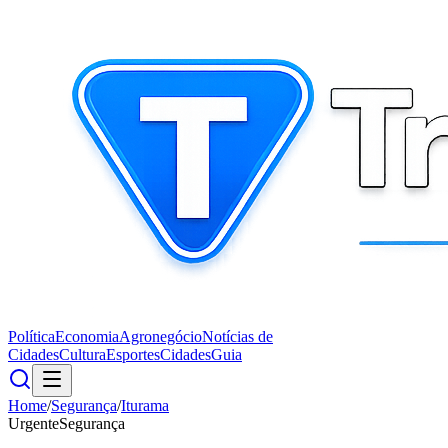
Política
Economia
Agronegócio
Notícias de
Cidades
Cultura
Esportes
Cidades
Guia
Home
/
Segurança
/
Iturama
Urgente
Segurança