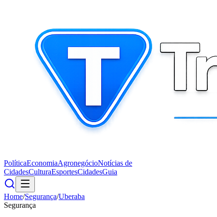
Política
Economia
Agronegócio
Notícias de
Cidades
Cultura
Esportes
Cidades
Guia
Home
/
Segurança
/
Uberaba
Segurança