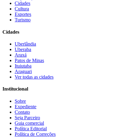
Cidades
Cultura
Esportes
Turismo
Cidades
Uberlândia
Uberaba
Araxá
Patos de Minas
Ituiutaba
Araguari
Ver todas as cidades
Institucional
Sobre
Expediente
Contato
Seja Parceiro
Guia comercial
Política Editorial
Política de Correções