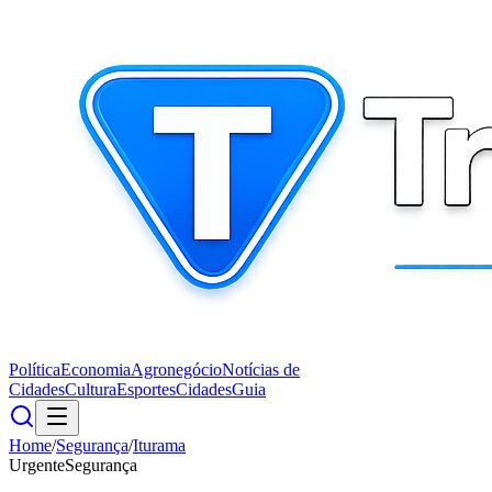
Política
Economia
Agronegócio
Notícias de
Cidades
Cultura
Esportes
Cidades
Guia
Home
/
Segurança
/
Iturama
Urgente
Segurança