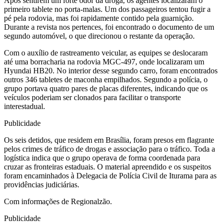
Após sentirem um forte odor da droga, os agentes localizaram o
primeiro tablete no porta-malas. Um dos passageiros tentou fugir a
pé pela rodovia, mas foi rapidamente contido pela guarnição.
Durante a revista nos pertences, foi encontrado o documento de um
segundo automóvel, o que direcionou o restante da operação.
Com o auxílio de rastreamento veicular, as equipes se deslocaram
até uma borracharia na rodovia MGC-497, onde localizaram um
Hyundai HB20. No interior desse segundo carro, foram encontrados
outros 346 tabletes de maconha empilhados. Segundo a polícia, o
grupo portava quatro pares de placas diferentes, indicando que os
veículos poderiam ser clonados para facilitar o transporte
interestadual.
Publicidade
Os seis detidos, que residem em Brasília, foram presos em flagrante
pelos crimes de tráfico de drogas e associação para o tráfico. Toda a
logística indica que o grupo operava de forma coordenada para
cruzar as fronteiras estaduais. O material apreendido e os suspeitos
foram encaminhados à Delegacia de Polícia Civil de Iturama para as
providências judiciárias.
Com informações de Regionalzão.
Publicidade