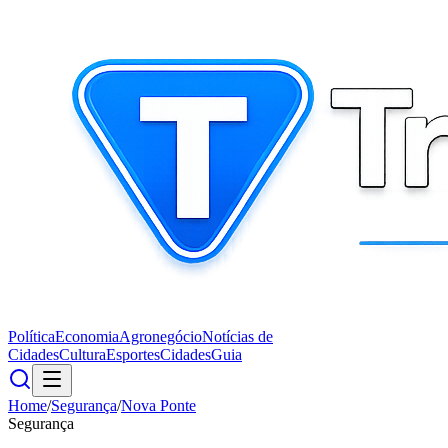
Política
Economia
Agronegócio
Notícias de
Cidades
Cultura
Esportes
Cidades
Guia
Home
/
Segurança
/
Nova Ponte
Segurança