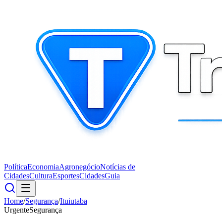
Política
Economia
Agronegócio
Notícias de
Cidades
Cultura
Esportes
Cidades
Guia
Home
/
Segurança
/
Ituiutaba
Urgente
Segurança