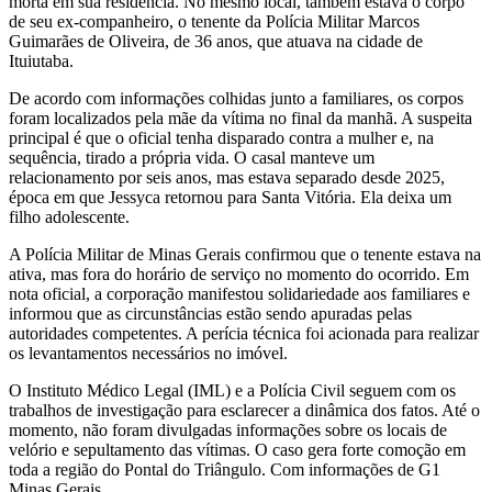
morta em sua residência. No mesmo local, também estava o corpo
de seu ex-companheiro, o tenente da Polícia Militar Marcos
Guimarães de Oliveira, de 36 anos, que atuava na cidade de
Ituiutaba.
De acordo com informações colhidas junto a familiares, os corpos
foram localizados pela mãe da vítima no final da manhã. A suspeita
principal é que o oficial tenha disparado contra a mulher e, na
sequência, tirado a própria vida. O casal manteve um
relacionamento por seis anos, mas estava separado desde 2025,
época em que Jessyca retornou para Santa Vitória. Ela deixa um
filho adolescente.
A Polícia Militar de Minas Gerais confirmou que o tenente estava na
ativa, mas fora do horário de serviço no momento do ocorrido. Em
nota oficial, a corporação manifestou solidariedade aos familiares e
informou que as circunstâncias estão sendo apuradas pelas
autoridades competentes. A perícia técnica foi acionada para realizar
os levantamentos necessários no imóvel.
O Instituto Médico Legal (IML) e a Polícia Civil seguem com os
trabalhos de investigação para esclarecer a dinâmica dos fatos. Até o
momento, não foram divulgadas informações sobre os locais de
velório e sepultamento das vítimas. O caso gera forte comoção em
toda a região do Pontal do Triângulo. Com informações de G1
Minas Gerais.