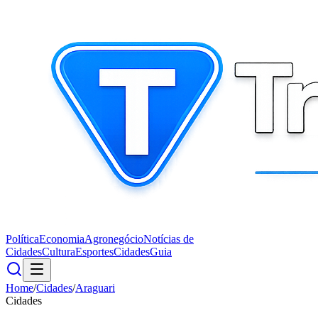
Política
Economia
Agronegócio
Notícias de
Cidades
Cultura
Esportes
Cidades
Guia
Home
/
Cidades
/
Araguari
Cidades