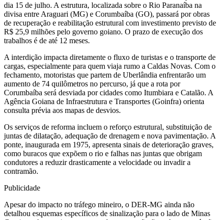
dia 15 de julho. A estrutura, localizada sobre o Rio Paranaíba na
divisa entre Araguari (MG) e Corumbaíba (GO), passará por obras
de recuperação e reabilitação estrutural com investimento previsto de
R$ 25,9 milhões pelo governo goiano. O prazo de execução dos
trabalhos é de até 12 meses.
A interdição impacta diretamente o fluxo de turistas e o transporte de
cargas, especialmente para quem viaja rumo a Caldas Novas. Com o
fechamento, motoristas que partem de Uberlândia enfrentarão um
aumento de 74 quilômetros no percurso, já que a rota por
Corumbaíba será desviada por cidades como Itumbiara e Catalão. A
Agência Goiana de Infraestrutura e Transportes (Goinfra) orienta
consulta prévia aos mapas de desvios.
Os serviços de reforma incluem o reforço estrutural, substituição de
juntas de dilatação, adequação de drenagem e nova pavimentação. A
ponte, inaugurada em 1975, apresenta sinais de deterioração graves,
como buracos que expõem o rio e falhas nas juntas que obrigam
condutores a reduzir drasticamente a velocidade ou invadir a
contramão.
Publicidade
Apesar do impacto no tráfego mineiro, o DER-MG ainda não
detalhou esquemas específicos de sinalização para o lado de Minas